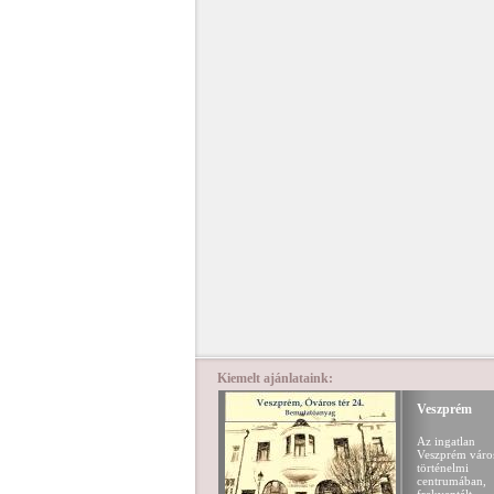
Kiemelt ajánlataink:
Veszprém
Az ingatlan
Veszprém váro
történelmi
centrumában,