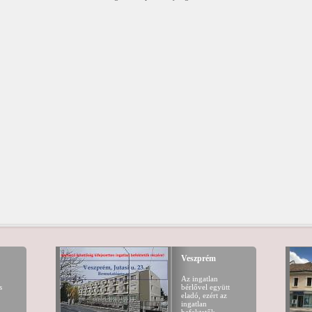
Veszprém
Az ingatlan
s
bérlővel együtt
eladó, ezért az
ingatlan