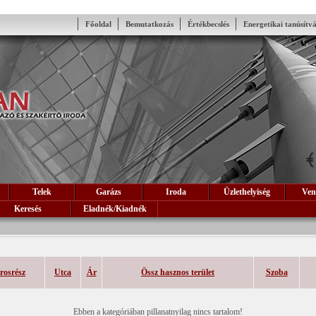
Főoldal
Bemutatkozás
Értékbecslés
Energetikai tanúsítv
Telek
Garázs
Iroda
Üzlethelyiség
Ven
Keresés
Eladnék/Kiadnék
rosrész
Utca
Ár
Össz hasznos terület
Szoba
Ebben a kategóriában pillanatnyilag nincs tartalom!