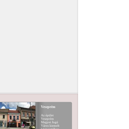
Veszprém
Az épület
Veszprém
Megyei Jogú
Város kiemelt