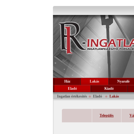
Ház
Lakás
Nyaraló
Eladó
Kiadó
Ingatlan értékesítés
Eladó
Lakás
Település
Vá