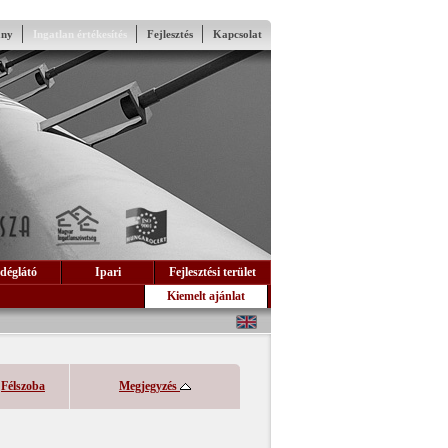
ány
Ingatlan értékesítés
Fejlesztés
Kapcsolat
déglátó
Ipari
Fejlesztési terület
Kiemelt ajánlat
Félszoba
Megjegyzés